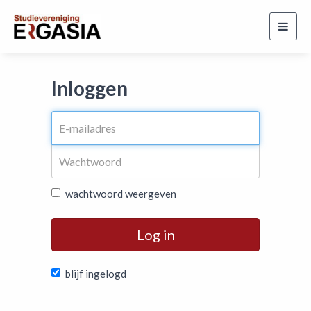
Toggl
navig
Inloggen
wachtwoord weergeven
Log in
blijf ingelogd