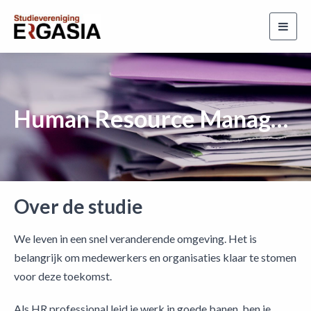
Toggl
navig
Human Resource Management
Over de studie
We leven in een snel veranderende omgeving. Het is
belangrijk om medewerkers en organisaties klaar te stomen
voor deze toekomst.
Als HR professional leid je werk in goede banen, ben je