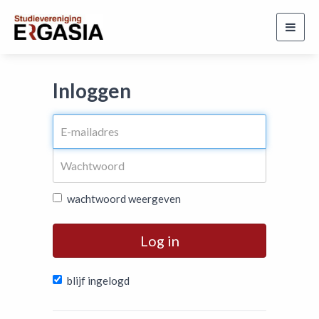
Toggl
navig
Inloggen
wachtwoord weergeven
Log in
blijf ingelogd